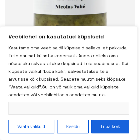
Veebilehel on kasutatud küpsiseid
Kasutame oma veebisaidil küpsiseid selleks, et pakkuda
Teile parimat külastuskogemust. Andes selleks oma
nõusoleku salvestatakse küpsised Teie seadmesse. Kui
klõpsate valikul "Luba kõik", salvestatakse teie
arvutisse kõik küpsised. Seadete muutmiseks klõpsake
Nicolas Vahe Saiakate
"Vaata valikuid".Sul on võimalik oma valikuid küpsiste
seadetes või veebilehitseja seadetes muuta.
kabatšoki ja
karulauguga 140g
Vaata valikuid
Keeldu
Luba kõik