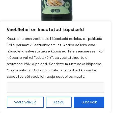
Veebilehel on kasutatud küpsiseid
Kasutame oma veebisaidil küpsiseid selleks, et pakkuda
Terrasana Ponzu
Teile parimat külastuskogemust. Andes selleks oma
nõusoleku salvestatakse küpsised Teie seadmesse. Kui
kaste 250g
klõpsate valikul "Luba kõik", salvestatakse teie
arvutisse kõik küpsised. Seadete muutmiseks klõpsake
"Vaata valikuid".Sul on võimalik oma valikuid küpsiste
seadetes või veebilehitseja seadetes muuta.
Lisa Korvi
Tootekood:
TS2701290
Vaata valikuid
Keeldu
Luba kõik
Kategooria:
Eelroad, Kastmed, Oliivid