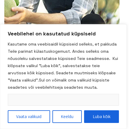
veebruar 3, 2015
Veebilehel on kasutatud küpsiseid
Martin Culich
Kasutame oma veebisaidil küpsiseid selleks, et pakkuda
Teile parimat külastuskogemust. Andes selleks oma
nõusoleku salvestatakse küpsised Teie seadmesse. Kui
“What a beautiful haul from Groffer Market week! It is
klõpsate valikul "Luba kõik", salvestatakse teie
basically a chef’s dream. Definitely have a lot to
arvutisse kõik küpsised. Seadete muutmiseks klõpsake
work.”
"Vaata valikuid".Sul on võimalik oma valikuid küpsiste
seadetes või veebilehitseja seadetes muuta.
Otsi
Vaata valikuid
Keeldu
Luba kõik