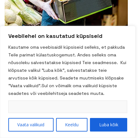
veebruar 3, 2015
Veebilehel on kasutatud küpsiseid
Louis Doe
Kasutame oma veebisaidil küpsiseid selleks, et pakkuda
Teile parimat külastuskogemust. Andes selleks oma
nõusoleku salvestatakse küpsised Teie seadmesse. Kui
“Groffer always has a unique selection of items I don’t
klõpsate valikul "Luba kõik", salvestatakse teie
normally see in the store. Their produce is top-
arvutisse kõik küpsised. Seadete muutmiseks klõpsake
notch.”
"Vaata valikuid".Sul on võimalik oma valikuid küpsiste
seadetes või veebilehitseja seadetes muuta.
Otsi
Vaata valikuid
Keeldu
Luba kõik