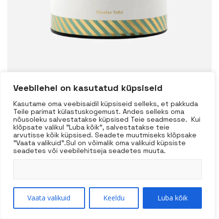
Veebilehel on kasutatud küpsiseid
Kasutame oma veebisaidil küpsiseid selleks, et pakkuda
Teile parimat külastuskogemust. Andes selleks oma
nõusoleku salvestatakse küpsised Teie seadmesse. Kui
klõpsate valikul "Luba kõik", salvestatakse teie
arvutisse kõik küpsised. Seadete muutmiseks klõpsake
Nicolas Vahe Roheline
"Vaata valikuid".Sul on võimalik oma valikuid küpsiste
seadetes või veebilehitseja seadetes muuta.
tee viigimarja ja
sidruniga 100g
Vaata valikuid
Keeldu
Luba kõik