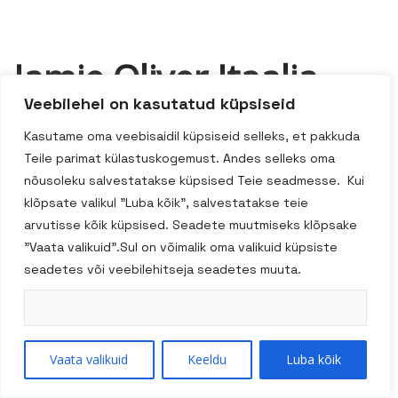
Jamie Oliver Itaalia
Veebilehel on kasutatud küpsiseid
penned 500g
Kasutame oma veebisaidil küpsiseid selleks, et pakkuda
Teile parimat külastuskogemust. Andes selleks oma
nõusoleku salvestatakse küpsised Teie seadmesse. Kui
Lisa Korvi
klõpsate valikul "Luba kõik", salvestatakse teie
arvutisse kõik küpsised. Seadete muutmiseks klõpsake
"Vaata valikuid".Sul on võimalik oma valikuid küpsiste
Tootekood:
82240GB
seadetes või veebilehitseja seadetes muuta.
Kategooria:
Pasta
Silt:
Jamie Oliver
Vaata valikuid
Keeldu
Luba kõik
Kirjeldus