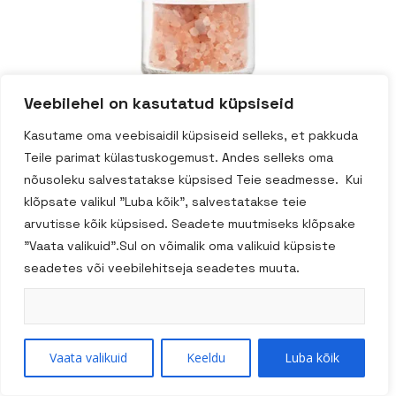
Veebilehel on kasutatud küpsiseid
Kasutame oma veebisaidil küpsiseid selleks, et pakkuda
Jamie Oliver Himaalaja
Teile parimat külastuskogemust. Andes selleks oma
nõusoleku salvestatakse küpsised Teie seadmesse. Kui
roosa kristallsool 95g
klõpsate valikul "Luba kõik", salvestatakse teie
arvutisse kõik küpsised. Seadete muutmiseks klõpsake
"Vaata valikuid".Sul on võimalik oma valikuid küpsiste
seadetes või veebilehitseja seadetes muuta.
Lisa Korvi
Tootekood:
82229GB
Vaata valikuid
Keeldu
Luba kõik
Kategooria:
Maitseained