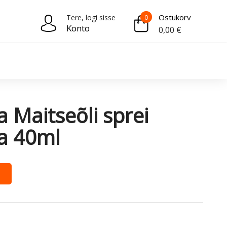
Ostukorv
Tere, logi sisse
0
Konto
0,00
€
ia Maitseõli sprei
ga 40ml