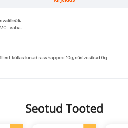
valilleõli.
 GMO- vaba.
llest küllastunud rasvhapped 10g, süsivesikud 0g
Seotud Tooted