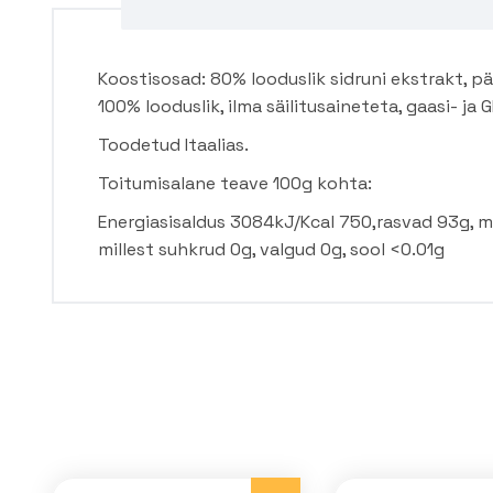
Koostisosad: 80% looduslik sidruni ekstrakt, päe
100% looduslik, ilma säilitusaineteta, gaasi- ja
Toodetud Itaalias.
Toitumisalane teave 100g kohta:
Energiasisaldus 3084kJ/Kcal 750,rasvad 93g, mi
millest suhkrud 0g, valgud 0g, sool <0.01g