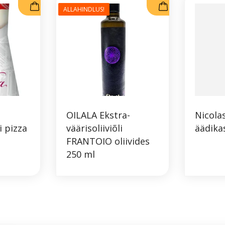
ALLAHINDLUS!
OILALA Ekstra-
Nicola
i pizza
väärisoliiviõli
äädika
FRANTOIO oliivides
250 ml