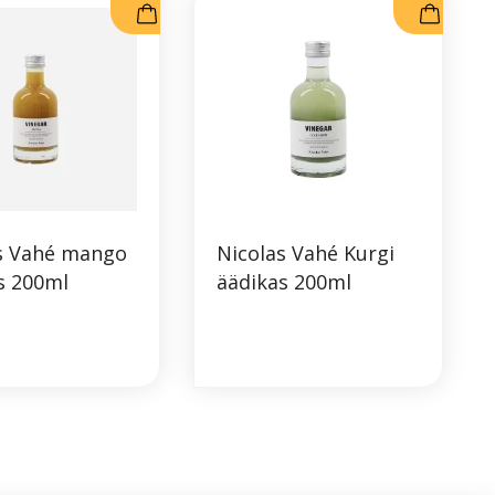
s Vahé mango
Nicolas Vahé Kurgi
s 200ml
äädikas 200ml