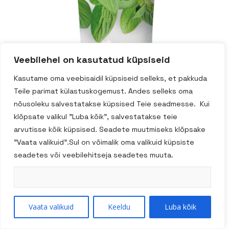
Veebilehel on kasutatud küpsiseid
Kasutame oma veebisaidil küpsiseid selleks, et pakkuda
Teile parimat külastuskogemust. Andes selleks oma
nõusoleku salvestatakse küpsised Teie seadmesse. Kui
klõpsate valikul "Luba kõik", salvestatakse teie
arvutisse kõik küpsised. Seadete muutmiseks klõpsake
"Vaata valikuid".Sul on võimalik oma valikuid küpsiste
seadetes või veebilehitseja seadetes muuta.
Vaata valikuid
Keeldu
Luba kõik