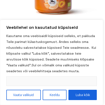
Veebilehel on kasutatud küpsiseid
Kasutame oma veebisaidil küpsiseid selleks, et pakkuda
Alce Nero mahe
Teile parimat külastuskogemust. Andes selleks oma
nõusoleku salvestatakse küpsised Teie seadmesse. Kui
aprikoosimoos 270g
klõpsate valikul "Luba kõik", salvestatakse teie
arvutisse kõik küpsised. Seadete muutmiseks klõpsake
"Vaata valikuid".Sul on võimalik oma valikuid küpsiste
8009004500013
seadetes või veebilehitseja seadetes muuta.
Lisa Korvi
Vaata valikuid
Keeldu
Luba kõik
Tootekood:
CF833