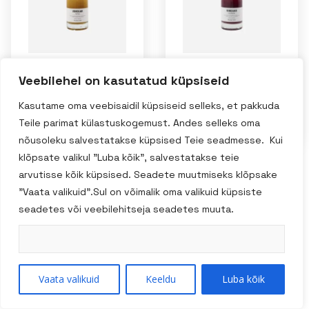
Veebilehel on kasutatud küpsiseid
Nicolas Vahé
Nicolas Vahé
mango äädikas
vaarika äädikas
Kasutame oma veebisaidil küpsiseid selleks, et pakkuda
200ml
200ml
Teile parimat külastuskogemust. Andes selleks oma
nõusoleku salvestatakse küpsised Teie seadmesse. Kui
klõpsate valikul "Luba kõik", salvestatakse teie
arvutisse kõik küpsised. Seadete muutmiseks klõpsake
"Vaata valikuid".Sul on võimalik oma valikuid küpsiste
Tootekategooriad
seadetes või veebilehitseja seadetes muuta.
Vali kategooria
Vaata valikuid
Keeldu
Luba kõik