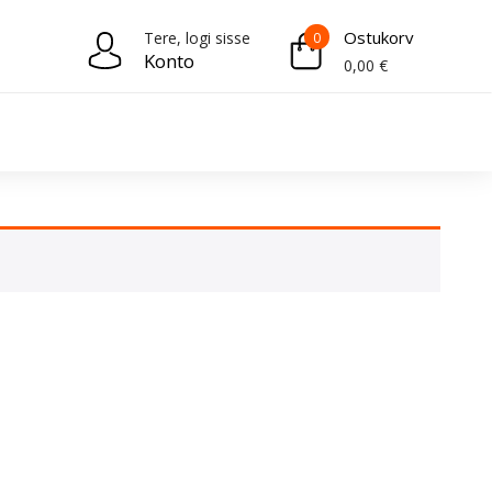
Ostukorv
Tere, logi sisse
0
Konto
0,00
€