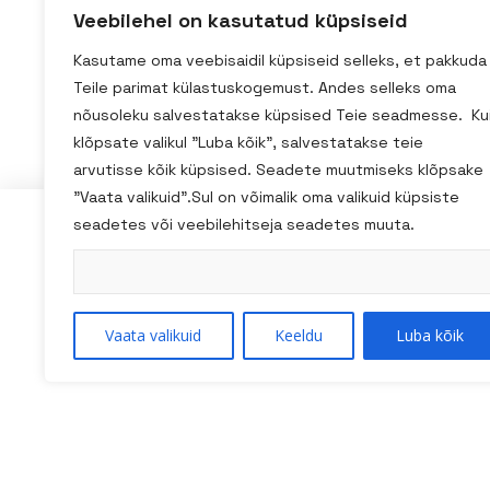
Veebilehel on kasutatud küpsiseid
Kasutame oma veebisaidil küpsiseid selleks, et pakkuda
Teile parimat külastuskogemust. Andes selleks oma
nõusoleku salvestatakse küpsised Teie seadmesse. Ku
klõpsate valikul "Luba kõik", salvestatakse teie
arvutisse kõik küpsised. Seadete muutmiseks klõpsake
"Vaata valikuid".Sul on võimalik oma valikuid küpsiste
seadetes või veebilehitseja seadetes muuta.
Kadaka tee 3/2, Tallinn
homestudio@homestudio.ee
+ 372 59031518
Vaata valikuid
Keeldu
Luba kõik