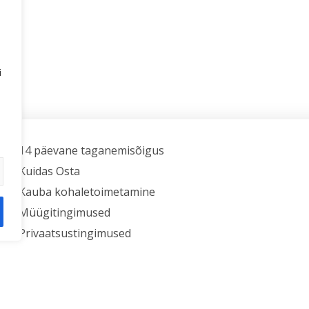
i
14 päevane taganemisõigus
Kuidas Osta
Kauba kohaletoimetamine
Müügitingimused
Privaatsustingimused