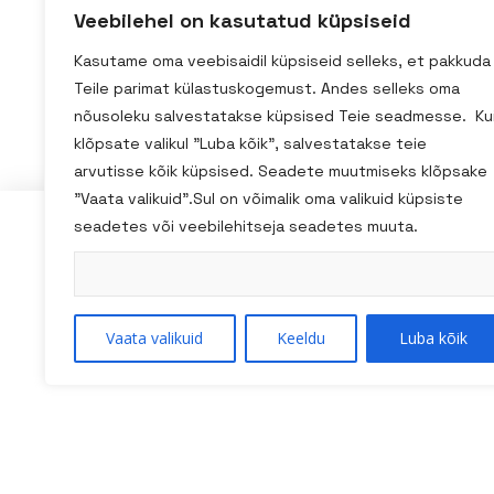
Veebilehel on kasutatud küpsiseid
Kasutame oma veebisaidil küpsiseid selleks, et pakkuda
Teile parimat külastuskogemust. Andes selleks oma
nõusoleku salvestatakse küpsised Teie seadmesse. Ku
klõpsate valikul "Luba kõik", salvestatakse teie
arvutisse kõik küpsised. Seadete muutmiseks klõpsake
"Vaata valikuid".Sul on võimalik oma valikuid küpsiste
seadetes või veebilehitseja seadetes muuta.
Kadaka tee 3/2, Tallinn
homestudio@homestudio.ee
+ 372 59031518
Vaata valikuid
Keeldu
Luba kõik