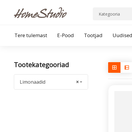
Tere tulemast
E-Pood
Tootjad
Uudise
Tootekategooriad
Limonaadid
×