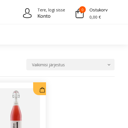
Ostukorv
Tere, logi sisse
0
Konto
0,00
€