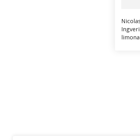
Nicola
Ingveri
limona