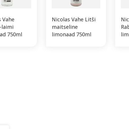
s Vahe
Nicolas Vahe Litši
Nic
-laimi
maitseline
Rab
ad 750ml
limonaad 750ml
li