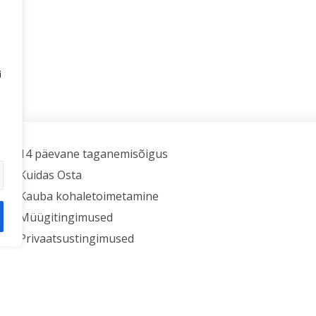
i
14 päevane taganemisõigus
Kuidas Osta
Kauba kohaletoimetamine
Müügitingimused
Privaatsustingimused