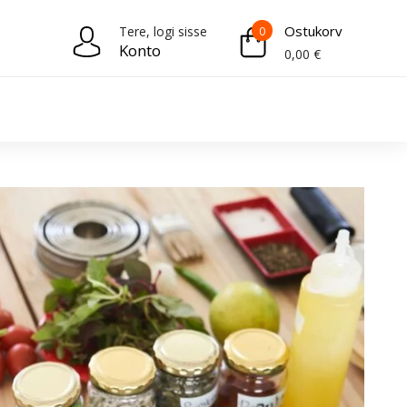
Ostukorv
Tere, logi sisse
0
Konto
0,00
€