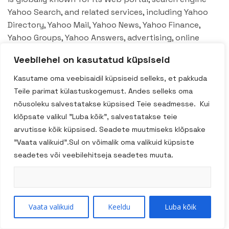
Yahoo Search, and related services, including Yahoo
Directory, Yahoo Mail, Yahoo News, Yahoo Finance,
Yahoo Groups, Yahoo Answers, advertising, online
mapping, video sharing.
Veebilehel on kasutatud küpsiseid
Kasutame oma veebisaidil küpsiseid selleks, et pakkuda
Teile parimat külastuskogemust. Andes selleks oma
nõusoleku salvestatakse küpsised Teie seadmesse. Kui
Otsi
klõpsate valikul "Luba kõik", salvestatakse teie
arvutisse kõik küpsised. Seadete muutmiseks klõpsake
"Vaata valikuid".Sul on võimalik oma valikuid küpsiste
seadetes või veebilehitseja seadetes muuta.
Uudised
Vaata valikuid
Keeldu
Luba kõik
Avasta OILALÁ uued õlid ehk „mägede peidetud