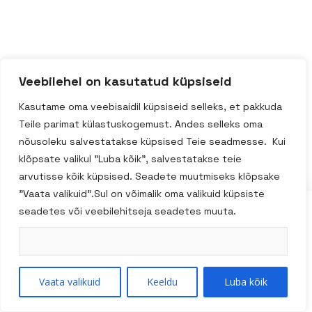
Veebilehel on kasutatud küpsiseid
Kasutame oma veebisaidil küpsiseid selleks, et pakkuda
Teile parimat külastuskogemust. Andes selleks oma
nõusoleku salvestatakse küpsised Teie seadmesse. Kui
klõpsate valikul "Luba kõik", salvestatakse teie
arvutisse kõik küpsised. Seadete muutmiseks klõpsake
"Vaata valikuid".Sul on võimalik oma valikuid küpsiste
seadetes või veebilehitseja seadetes muuta.
14 päevane taganemisõigus
Kuidas Osta
Vaata valikuid
Keeldu
Luba kõik
Kauba kohaletoimetamine
Müügitingimused